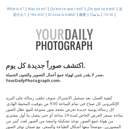
What is it ?
|
Was ist es?
|
Qu'est-ce que c'est?
|
¿De qué se trata?
|
这
|
מה זה?
|
ما هذا؟
|
概要
|
Di cosa si tratta?
|
Что это?
|
是什么？
اكتشف صوراً جديدة كل يوم.
صدر لا يقدر بثمن لهواة جمع أعمال التصوير والفنون الجميلة،
YourDailyPhotograph.com.
كيفية العمل: بعد تسجيل الاشتراك سوف تتلقى رسالة على البريد
الإلكتروني كل صباح في تمام الساعة 9:00 ص بتوقيت المحيط الهادي.
كل رسالة يومية جديدة تعرض بضعة صور متنوعة للبيع. تظل الصور
متاحة بسعر العرض الخاص لمدة 24 ساعة أو حتى يتصل بنا أول مشتري
من هواة جمع الصور. توجد تشكيلة واسعة من الصور لعدد كبير من
المصورين، موضحاً معها أشكال الطباعة والسعر، مع ضمان توفر الصور