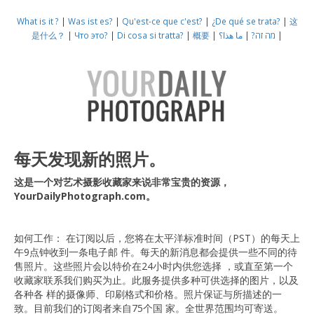
What is it ?
|
Was ist es?
|
Qu'est-ce que c'est?
|
¿De qué se trata?
|
这
是什么？
|
Что это?
|
Di cosa si tratta?
|
概要
|
ما هذا؟
|
מה זה?
|
每天发现新的照片。
这是一个对艺术摄影收藏家来说非常宝贵的资源，
YourDailyPhotograph.com。
如何工作： 在订阅以后，您将在太平洋标准时间（PST）的每天上
午9点钟收到一条电子邮 件。每天的新消息都会提供一些不同的待
售照片。这些照片会以特价在24小时内供您选择 ，或直至第一个
收藏家联系我们购买为止。此服务提供多种可供选择的图片，以及
各种各 样的摄像师、印刷格式和价格。照片保证与所描述的一
致。目前我们的订阅者来自75个国 家。全世界范围均可寄送。